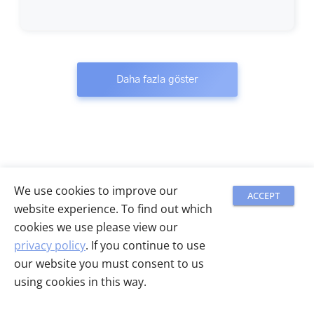
with Zapier/Pabbly/etc to let me
price) so that we Sumolings who either
send the report to AirTable or
don't have time, or don't know how, could
somewhere else.
get these errors fixed!
Icing on the cake would be a
Labrika will help you fix the errors by
more customizable report. But at
Daha fazla göster
guiding you. But who else wants a "done
the moment is looks very
for you" option? :-)
professional so I'm happy.
We use cookies to improve our
ACCEPT
website experience. To find out which
cookies we use please view our
privacy policy
. If you continue to use
our website you must consent to us
Sizin için en uygun
using cookies in this way.
planı seçin