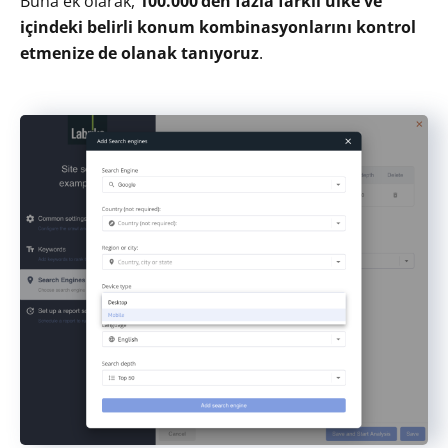
Buna ek olarak,
100.000’den fazla farklı ülke ve
içindeki belirli konum kombinasyonlarını kontrol
etmenize de olanak tanıyoruz
.