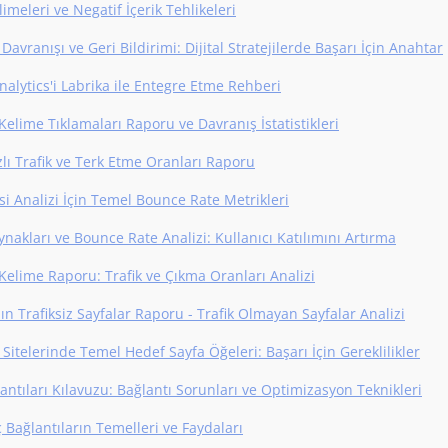
imeleri ve Negatif İçerik Tehlikeleri
 Davranışı ve Geri Bildirimi: Dijital Stratejilerde Başarı İçin Anahtar
nalytics'i Labrika ile Entegre Etme Rehberi
elime Tıklamaları Raporu ve Davranış İstatistikleri
zlı Trafik ve Terk Etme Oranları Raporu
si Analizi İçin Temel Bounce Rate Metrikleri
ynakları ve Bounce Rate Analizi: Kullanıcı Katılımını Artırma
Kelime Raporu: Trafik ve Çıkma Oranları Analizi
ın Trafiksiz Sayfalar Raporu - Trafik Olmayan Sayfalar Analizi
 Sitelerinde Temel Hedef Sayfa Öğeleri: Başarı İçin Gereklilikler
antıları Kılavuzu: Bağlantı Sorunları ve Optimizasyon Teknikleri
 Bağlantıların Temelleri ve Faydaları