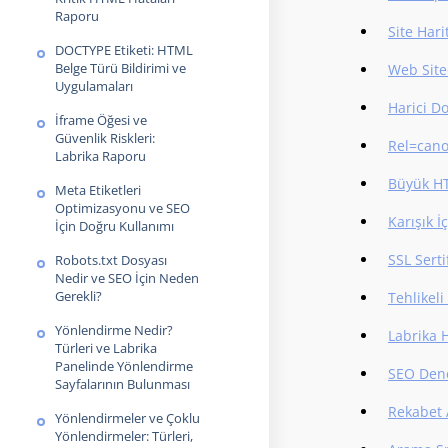
Raporu
Site Hari
DOCTYPE Etiketi: HTML
Belge Türü Bildirimi ve
Web Site
Uygulamaları
Harici D
İframe Öğesi ve
Güvenlik Riskleri:
Rel=canon
Labrika Raporu
Büyük HT
Meta Etiketleri
Optimizasyonu ve SEO
Karışık 
İçin Doğru Kullanımı
SSL Serti
Robots.txt Dosyası
Nedir ve SEO İçin Neden
Gerekli?
Tehlikeli
Yönlendirme Nedir?
Labrika 
Türleri ve Labrika
Panelinde Yönlendirme
SEO Dene
Sayfalarının Bulunması
Rekabet 
Yönlendirmeler ve Çoklu
Yönlendirmeler: Türleri,