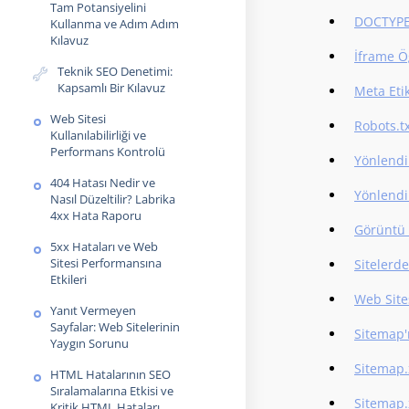
Tam Potansiyelini
DOCTYPE 
Kullanma ve Adım Adım
Kılavuz
İframe Ö
Teknik SEO Denetimi:
Kapsamlı Bir Kılavuz
Meta Eti
Web Sitesi
Robots.t
Kullanılabilirliği ve
Performans Kontrolü
Yönlendi
404 Hatası Nedir ve
Yönlendi
Nasıl Düzeltilir? Labrika
4xx Hata Raporu
Görüntü 
5xx Hataları ve Web
Sitesi Performansına
Sitelerd
Etkileri
Web Sites
Yanıt Vermeyen
Sayfalar: Web Sitelerinin
Sitemap'
Yaygın Sorunu
Sitemap.
HTML Hatalarının SEO
Sıralamalarına Etkisi ve
Sitemap.
Kritik HTML Hataları