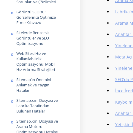
Arama Sn
Sorunları ve Çözümleri
Labrika'
Görüntü SEO'su:
Görsellerinizi Optimize
Etme Kılavuzu
Arama Mo
Sitelerde Benzersiz
Anahtar 
Görüntüler ve SEO
Optimizasyonu
Yinelenen
Web Sitesi Hız ve
Meta Açık
Kullanılabilirlik
Optimizasyonu: Mobil
Yinelene
Hız Artırma Stratejileri
SEO'da Pl
Sitemap'ın Önemini
Anlamak ve Yaygın
Hatalar
İnce İçer
Sitemap.xml Dosyası ve
Kaybolmu
Labrika Tarafından
Bulunan Hatalar
Anahtar K
Sitemap.xml Dosyası ve
Yetişkin 
Arama Motoru
Optimizasyonu Hataları