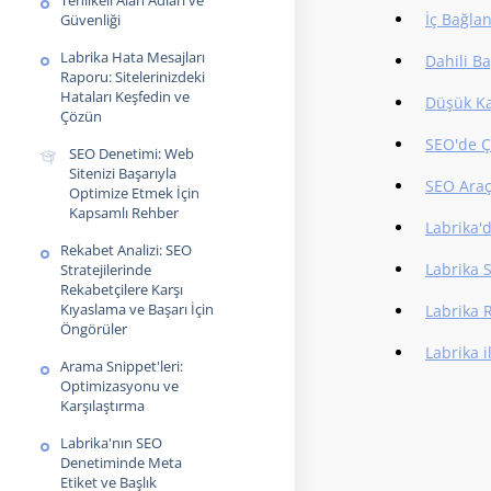
Tehlikeli Alan Adları ve
İç Bağla
Güvenliği
Labrika Hata Mesajları
Dahili B
Raporu: Sitelerinizdeki
Hataları Keşfedin ve
Düşük Kal
Çözün
SEO'de Ç
SEO Denetimi: Web
Sitenizi Başarıyla
SEO Araçl
Optimize Etmek İçin
Kapsamlı Rehber
Labrika'
Rekabet Analizi: SEO
Labrika 
Stratejilerinde
Rekabetçilere Karşı
Kıyaslama ve Başarı İçin
Labrika R
Öngörüler
Labrika 
Arama Snippet'leri:
Optimizasyonu ve
Karşılaştırma
Labrika'nın SEO
Denetiminde Meta
Etiket ve Başlık