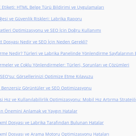
Etiketi: HTML Belge Türü Bildirimi ve Uygulamaları
ğesi ve Güvenlik Riskleri: Labrika Raporu
ketleri Optimizasyonu ve SEO İçin Doğru Kullanımı
xt Dosyası Nedir ve SEO İçin Neden Gerekli?
rme Nedir? Türleri ve Labrika Panelinde Yönlendirme Sayfalarının
rmeler ve Çoklu Yönlendirmeler: Türleri, Sorunları ve Çözümleri
SEO'su: Görsellerinizi Optimize Etme Kılavuzu
e Benzersiz Görüntüler ve SEO Optimizasyonu
i Hız ve Kullanılabilirlik Optimizasyonu: Mobil Hız Artırma Stratejil
ın Önemini Anlamak ve Yaygın Hatalar
xml Dosyası ve Labrika Tarafından Bulunan Hatalar
xml Dosyası ve Arama Motoru Optimizasyonu Hataları