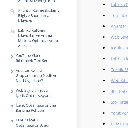
Adımlara Dönüştürün
Labrika 
Anahtar Kelime Sıralama
YouTube 
Bilgi ve Raporlama
Kılavuzu
Anahtar 
Labrika Kullanım
Kılavuzları ve Arama
Web Sayf
Motoru Optimizasyonu
Araçları
İçerik O
YouTube Video
Labrika 
Bölümleri: Tam Seri
Teknik S
Anahtar Kelime
Gruplandırması Nedir ve
Web Sites
Nasıl Uygulanır?
Web Sayfalarınızda
404 Hata
İçerik Optimizasyonu
5xx Hatal
İçerik Optimizasyonuna
Başlama Rehberi
Yanıt Ve
Labrika İçerik
HTML Hat
Optimizasyon Aracı: