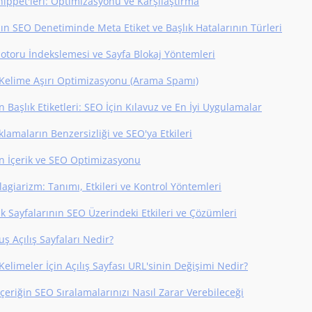
ippet'leri: Optimizasyonu ve Karşılaştırma
nın SEO Denetiminde Meta Etiket ve Başlık Hatalarının Türleri
toru İndekslemesi ve Sayfa Blokaj Yöntemleri
Kelime Aşırı Optimizasyonu (Arama Spamı)
 Başlık Etiketleri: SEO İçin Kılavuz ve En İyi Uygulamalar
lamaların Benzersizliği ve SEO'ya Etkileri
n İçerik ve SEO Optimizasyonu
agiarizm: Tanımı, Etkileri ve Kontrol Yöntemleri
ik Sayfalarının SEO Üzerindeki Etkileri ve Çözümleri
ş Açılış Sayfaları Nedir?
elimeler İçin Açılış Sayfası URL'sinin Değişimi Nedir?
İçeriğin SEO Sıralamalarınızı Nasıl Zarar Verebileceği