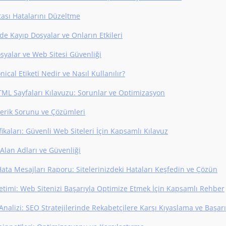
tası Hatalarını Düzeltme
de Kayıp Dosyalar ve Onların Etkileri
osyalar ve Web Sitesi Güvenliği
ical Etiketi Nedir ve Nasıl Kullanılır?
ML Sayfaları Kılavuzu: Sorunlar ve Optimizasyon
İçerik Sorunu ve Çözümleri
fikaları: Güvenli Web Siteleri İçin Kapsamlı Kılavuz
 Alan Adları ve Güvenliği
Hata Mesajları Raporu: Sitelerinizdeki Hataları Keşfedin ve Çözün
timi: Web Sitenizi Başarıyla Optimize Etmek İçin Kapsamlı Rehber
Analizi: SEO Stratejilerinde Rekabetçilere Karşı Kıyaslama ve Başar