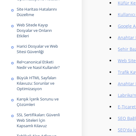
Küfür Kel
Site Haritası Hatalarını
Kullanıcı
Düzeltme
Web Sitede Kayıp
Google A
Dosyalar ve Onların
Etkileri
Anahtar K
Harici Dosyalar ve Web
Şehir Ba
Sitesi Güvenliği
Web Site
Rel=canonical Etiketi
Nedir ve Nasıl Kullanılır?
Trafik Ka
Büyük HTML Sayfaları
Kılavuzu: Sorunlar ve
Anahtar 
Optimizasyon
Labrika'n
Karışık İçerik Sorunu ve
Çözümleri
E-Ticaret
SSL Sertifikaları: Güvenli
SEO Bağl
Web Siteleri İçin
Kapsamlı Kılavuz
SEO'da İç