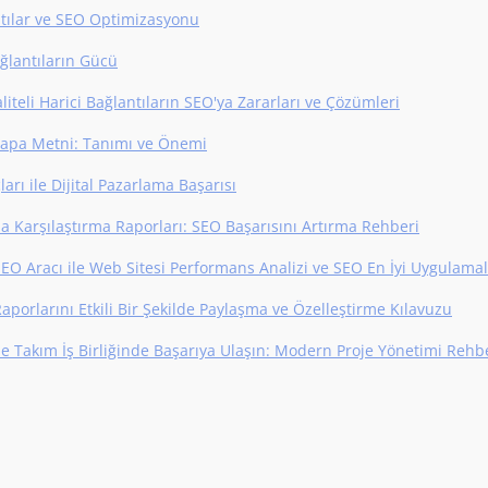
ntılar ve SEO Optimizasyonu
ağlantıların Gücü
iteli Harici Bağlantıların SEO'ya Zararları ve Çözümleri
apa Metni: Tanımı ve Önemi
arı ile Dijital Pazarlama Başarısı
da Karşılaştırma Raporları: SEO Başarısını Artırma Rehberi
SEO Aracı ile Web Sitesi Performans Analizi ve SEO En İyi Uygulamal
aporlarını Etkili Bir Şekilde Paylaşma ve Özelleştirme Kılavuzu
ile Takım İş Birliğinde Başarıya Ulaşın: Modern Proje Yönetimi Rehb