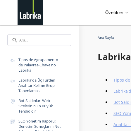
Özellikler
expand_more
Ana Sayfa
search
Labrika
Tipos de Agrupamento
de Palavras-Chave no
Labrika
Tipos de
Labrika'da Üç Türden
Anahtar Kelime Grup
Tanımlaması
Labrika'
Bot Saldırıları Web
Bot Saldı
Sitelerinin En Büyük
Tehdididir
SEO Yöne
SEO Yönetim Raporu:
Anahtar 
Denetim Sonuçlarını Net